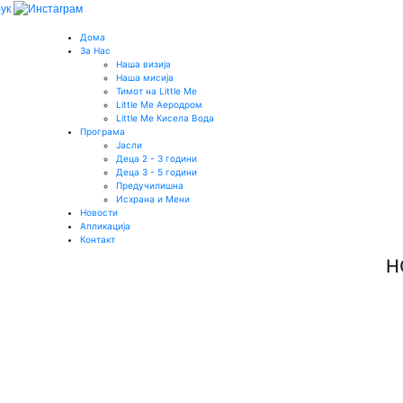
Дома
За Нас
Наша визија
Наша мисија
Тимот на Little Me
Little Me Аеродром
Little Me Кисела Вода
Програма
Јасли
Деца 2 - 3 години
Деца 3 - 5 години
Предучилишна
Исхрана и Мени
Новости
Апликација
Контакт
Н