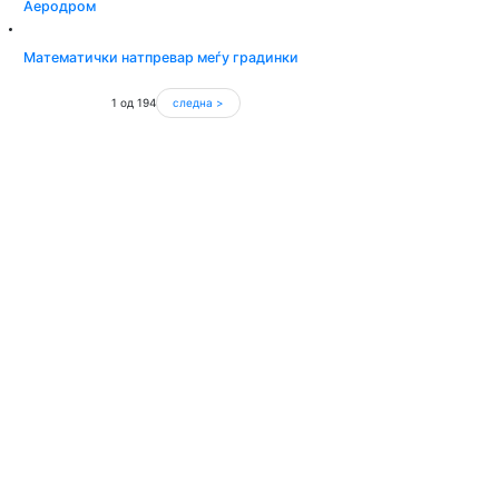
Аеродром
Математички натпревар меѓу градинки
1 од 194
следна >