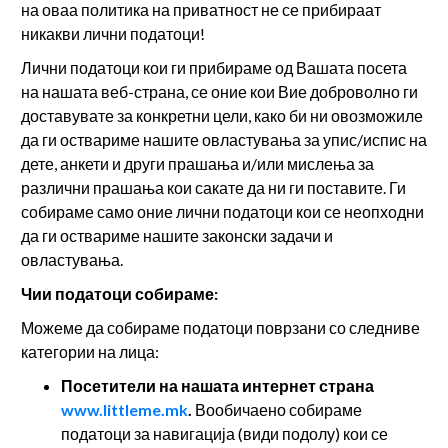
на оваа политика на приватност не се прибираат
никакви лични податоци!
Лични податоци кои ги прибираме од Вашата посета
на нашата веб-страна, се оние кои Вие доброволно ги
доставувате за конкретни цели, како би ни овозможиле
да ги оствариме нашите овластувања за упис/испис на
дете, анкети и други прашања и/или мислења за
различни прашања кои сакате да ни ги поставите. Ги
собираме само оние лични податоци кои се неопходни
да ги оствариме нашите законски задачи и
овластувања.
Чии податоци собираме:
Можеме да собираме податоци поврзани со следниве
категории на лица:
Посетители на нашата интернет страна
www.littleme.mk
.
Вообичаено собираме
податоци за навигација (види подолу) кои се