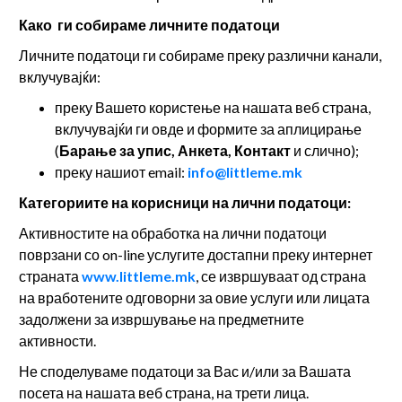
Како ги собираме личните податоци
Личните податоци ги собираме преку различни канали,
вклучувајќи:
преку Вашето користење на нашата веб страна,
вклучувајќи ги овде и формите за аплицирање
(
Барање за упис, Анкета, Контакт
и слично);
преку нашиот email:
info@littleme.mk
Категориите на корисници на лични податоци:
Активностите на обработка на лични податоци
поврзани со on-line услугите достапни преку интернет
страната
www.littleme.mk
, се извршуваат од страна
на вработените одговорни за овие услуги или лицата
задолжени за извршување на предметните
активности.
Не споделуваме податоци за Вас и/или за Вашата
посета на нашата веб страна, на трети лица.