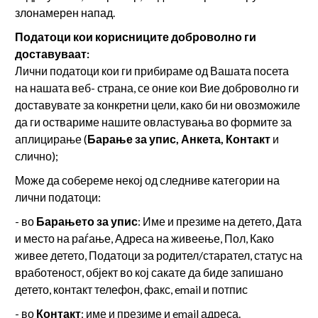
злонамерен напад.
Податоци кои корисниците доброволно ги
доставуваат:
Лични податоци кои ги прибираме од Вашата посета
на нашата веб- страна, се оние кои Вие доброволно ги
доставувате за конкретни цели, како би ни овозможиле
да ги оствариме нашите овластувања во формите за
аплицирање (
Барање за упис, Анкета, Контакт
и
слично);
Може да собереме некој од следниве категории на
лични податоци:
- во
Барањето за упис
: Име и презиме на детето, Дата
и место на раѓање, Адреса на живеење, Пол, Како
живее детето, Податоци за родител/старател, статус на
вработеност, објект во кој сакате да биде запишано
детето, контакт телефон, факс, email и потпис
- во
Контакт
: име и презиме и email адреса.