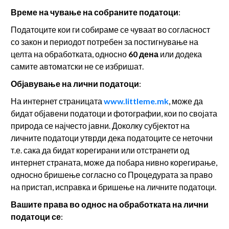
Време на чување на собраните податоци
:
Податоците кои ги собираме се чуваат во согласност
со закон и периодот потребен за постигнување на
целта на обработката, односно
60 дена
или додека
самите автоматски не се избришат.
Објавување на лични податоци
:
На интернет страницата
www.littleme.mk
, може да
бидат објавени податоци и фотографии, кои по својата
природа се најчесто јавни. Доколку субјектот на
личните податоци утврди дека податоците се неточни
т.е. сака да бидат корегирани или отстранети од
интернет страната, може да побара нивно корегирање,
односно бришење согласно со Процедурата за право
на пристап, исправка и бришење на личните податоци.
Вашите права во однос на обработката на лични
податоци
се
: