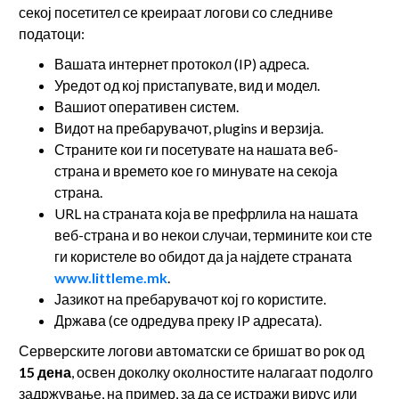
секој посетител се креираат логови со следниве
податоци:
Вашата интернет протокол (IP) адреса.
Уредот од кој пристапувате, вид и модел.
Вашиот оперативен систем.
Видот на пребарувачот, plugins и верзија.
Страните кои ги посетувате на нашата веб-
страна и времето кое го минувате на секоја
страна.
URL на страната која ве префрлила на нашата
веб-страна и во некои случаи, термините кои сте
ги користеле во обидот да ја најдете страната
www.littleme.mk
.
Јазикот на пребарувачот кој го користите.
Држава (се одредува преку IP адресата).
Серверските логови автоматски се бришат во рок од
15 дена
, освен доколку околностите налагаат подолго
задржување, на пример, за да се истражи вирус или