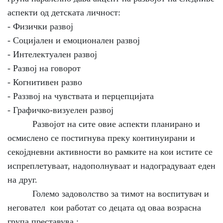
аспекти од детската личност:
- Физички развој
- Социјален и емоционален развој
- Интелектуален развој
- Развој на говорот
- Когнитивен разво
- Раззвој на чувствата и перцепцијата
- Графичко-визуелен развој
Развојот на сите овие аспекти планирано и
осмислено се постигнува преку континуирани и
секојдневни активности во рамките на кои истите се
испреплетуваат, надополнуваат и надоградуваат еден
на друг.
Големо задоволство за тимот на воспитувач и
неговател кои работат со децата од оваа возрасна
група преставува :