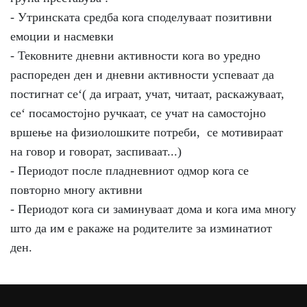
- Утринската средба кога споделуваат позитивни
емоции и насмевки
- Тековните дневни активности кога во уредно
распореден ден и дневни активности успеваат да
постигнат се‘( да играат, учат, читаат, раскажуваат,
се‘ посамостојно ручкаат, се учат на самостојно
вршење на физиолошките потреби, се мотивираат
на говор и говорат, заспиваат...)
- Периодот после пладневниот одмор кога се
повторно многу активни
- Периодот кога си заминуваат дома и кога има многу
што да им е ракаже на родителите за изминатиот
ден.