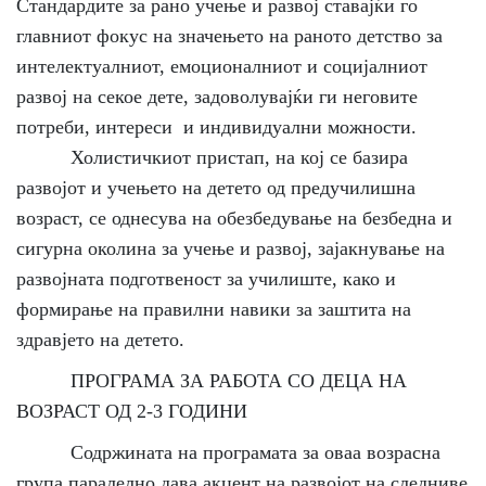
Стандардите за рано учење и развој ставајќи го
главниот фокус на значењето на раното детство за
интелектуалниот, емоционалниот и социјалниот
развој на секое дете, задоволувајќи ги неговите
потреби, интереси и индивидуални можности.
Холистичкиот пристап, на кој се базира
развојот и учењето на детето од предучилишна
возраст, се однесува на обезбедување на безбедна и
сигурна околина за учење и развој, зајакнување на
развојната подготвеност за училиште, како и
формирање на правилни навики за заштита на
здравјето на детето.
ПРОГРАМА ЗА РАБОТА СО ДЕЦА НА
ВОЗРАСТ ОД 2-3 ГОДИНИ
Содржината на програмата за оваа возрасна
група паралелно дава акцент на развојот на следниве