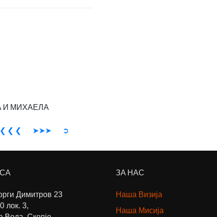
 И МИХАЕЛА
❮ ❮ ❮
➤➤➤
➲
СА
ЗА НАС
еорги Димитров 23
Наша Визија
0 лок. 3,
Наша Мисија
а Вода, Скопје