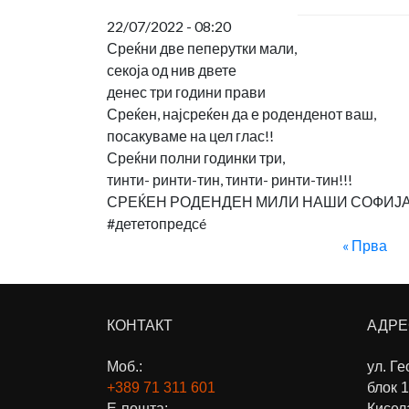
22/07/2022 - 08:20
Среќни две пеперутки мали,
секоја од нив двете
денес три години прави
Среќен, најсреќен да е роденденот ваш,
посакуваме на цел глас!!
Среќни полни годинки три,
тинти- ринти-тин, тинти- ринти-тин!!!
СРЕЌЕН РОДЕНДЕН МИЛИ НАШИ СОФИЈА
#дететопредсé
« Прва
КОНТАКТ
АДРЕ
Моб.:
ул. Г
+389 71
311 601
блок 1
Е-пошта:
Кисел