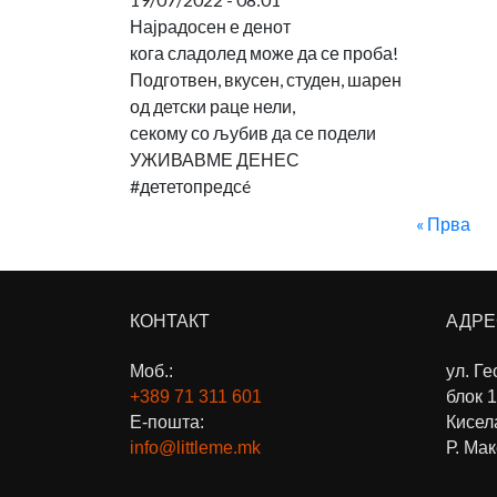
Најрадосен е денот
кога сладолед може да се проба!
Подготвен, вкусен, студен, шарен
од детски раце нели,
секому со љубив да се подели
УЖИВАВМЕ ДЕНЕС
#дететопредсé
« Прва
КОНТАКТ
АДРЕ
Моб.:
ул. Г
+389 71
311 601
блок 1
Е-пошта:
Кисел
info@littleme.mk
Р. Ма