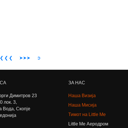
❮ ❮ ❮
➤➤➤
➲
СА
ЗА НАС
еорги Димитров 23
Наша Визија
0 лок. 3,
Наша Мисија
а Вода, Скопје
Тимот на Little Me
кедонија
Little Me Аеродром