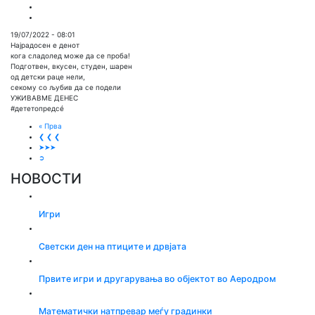
19/07/2022 - 08:01
Најрадосен е денот
кога сладолед може да се проба!
Подготвен, вкусен, студен, шарен
од детски раце нели,
секому со љубив да се подели
УЖИВАВМЕ ДЕНЕС
#дететопредсé
« Прва
❮ ❮ ❮
➤➤➤
➲
НОВОСТИ
Игри
Светски ден на птиците и дрвјата
Првите игри и другарувања во објектот во Аеродром
Математички натпревар меѓу градинки