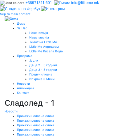
+38971311 601
info@littleme.mk
Skip to main content
Дома
За Нас
Наша визија
Наша мисија
Тимот на Little Me
Little Me Аеродром
Little Me Кисела Вода
Програма
Јасли
Деца 2 - 3 години
Деца 3 - 5 години
Предучилишна
Исхрана и Мени
Новости
Апликација
Контакт
Сладолед - 1
Новости
Прикажи целосна слика
Прикажи целосна слика
Прикажи целосна слика
Прикажи целосна слика
Прикажи целосна слика