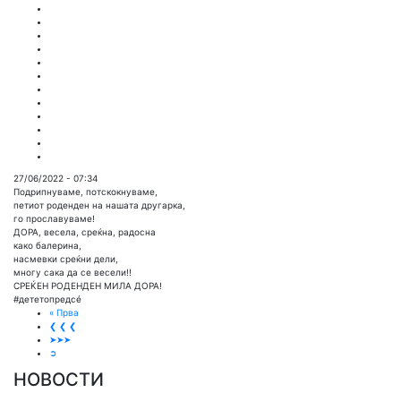
27/06/2022 - 07:34
Подрипнуваме, потскокнуваме,
петиот роденден на нашата другарка,
го прославуваме!
ДОРА, весела, среќна, радосна
како балерина,
насмевки среќни дели,
многу сака да се весели!!
СРЕЌЕН РОДЕНДЕН МИЛА ДОРА!
#дететопредсé
« Прва
❮ ❮ ❮
➤➤➤
➲
НОВОСТИ