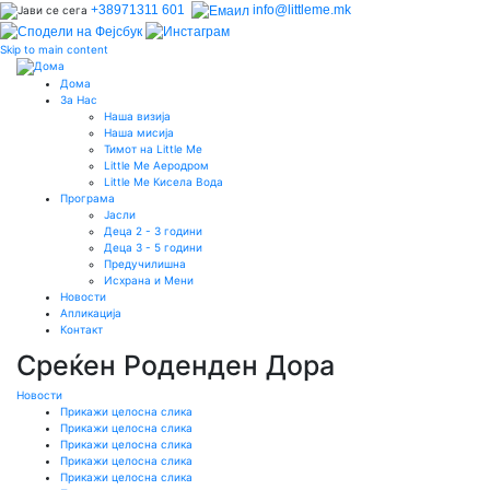
+38971311 601
info@littleme.mk
Skip to main content
Дома
За Нас
Наша визија
Наша мисија
Тимот на Little Me
Little Me Аеродром
Little Me Кисела Вода
Програма
Јасли
Деца 2 - 3 години
Деца 3 - 5 години
Предучилишна
Исхрана и Мени
Новости
Апликација
Контакт
Среќен Роденден Дора
Новости
Прикажи целосна слика
Прикажи целосна слика
Прикажи целосна слика
Прикажи целосна слика
Прикажи целосна слика