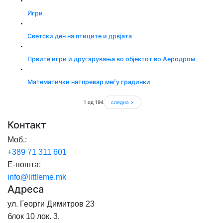
Игри
Светски ден на птиците и дрвјата
Првите игри и другарувања во објектот во Аеродром
Математички натпревар меѓу градинки
1 од 194
следна >
Контакт
Моб.:
+389 71
311 601
Е-пошта:
info@littleme.mk
Адреса
ул. Георги Димитров 23
блок 10 лок. 3,